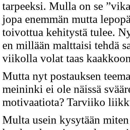
tarpeeksi. Mulla on se ”vika”
jopa enemmän mutta lepopäi
toivottua kehitystä tulee. N
en millään malttaisi tehdä s
viikolla volat taas kaakkoo
Mutta nyt postauksen teema
meininki ei ole näissä sväär
motivaatiota? Tarviiko liik
Multa usein kysytään miten 