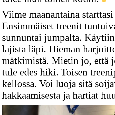
Viime maanantaina starttasi
Ensimmäiset treenit tuntuiva
sunnuntai jumpalta. Käytiin t
lajista läpi. Hieman harjoitt
mätkimistä. Mietin jo, että j
tule edes hiki. Toisen treeni
kellossa. Voi luoja sitä soij
hakkaamisesta ja hartiat huu