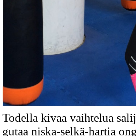
Todella kivaa vaihtelua sal
gutaa niska-selkä-hartia on