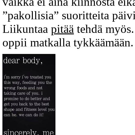
vaikka ei aina kiinnosta eik
”pakollisia” suoritteita päiv
Liikuntaa
pitää
tehdä myös. J
oppii matkalla tykkäämään