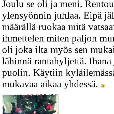
Joulu se oli ja meni. Rentou
ylensyönnin juhlaa. Eipä jäll
määrällä ruokaa mitä vatsaan
ihmettelen miten paljon mun 
oli joka ilta myös sen muka
lähinnä rantahyljettä. Ihana
puolin. Käytiin kyläilemässä 
mukavaa aikaa yhdessä.