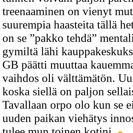
treenaaminen on vienyt mu
suurempia haasteita tällä he
on se ”pakko tehdä” mentali
gymiltä lähi kauppakeskuks
GB päätti muuttaa kauemmaks
vaihdos oli välttämätön. Uu
koska siellä on paljon sellais
Tavallaan orpo olo kun se ei
uuden paikan viehätys innos
tulee mun toinen kotini.