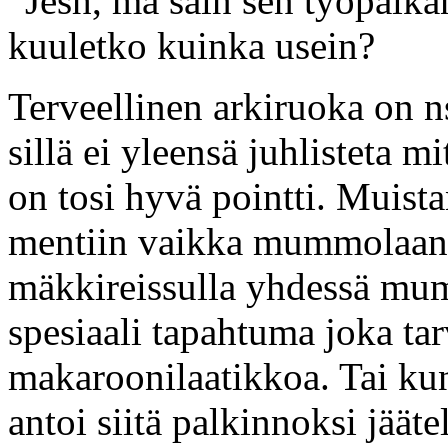
”Jesh, mä sain sen työpaika
kuuletko kuinka usein?
Terveellinen arkiruoka on n
sillä ei yleensä juhlisteta m
on tosi hyvä pointti. Muist
mentiin vaikka mummolaan ni
mäkkireissulla yhdessä mum
spesiaali tapahtuma joka tar
makaroonilaatikkoa. Tai kun
antoi siitä palkinnoksi jäät