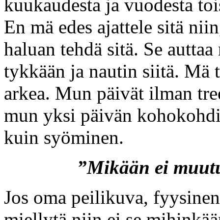
kuukaudesta ja vuodesta tois
En mä edes ajattele sitä nii
haluan tehdä sitä. Se autt
tykkään ja nautin siitä. Mä 
arkea. Mun päivät ilman tree
mun yksi päivän kohokohdis
kuin syöminen.
”Mikään ei muutu
Jos oma peilikuva, fyysinen 
miellytä niin ei se mihinkää