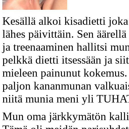
Kesällä alkoi kisadietti jok
lähes päivittäin. Sen äärel
ja treenaaminen hallitsi mun
pelkkä dietti itsessään ja s
mieleen painunut kokemus. 
paljon kananmunan valkuaisi
niitä munia meni yli TUHAT
Mun oma järkkymätön kallio,