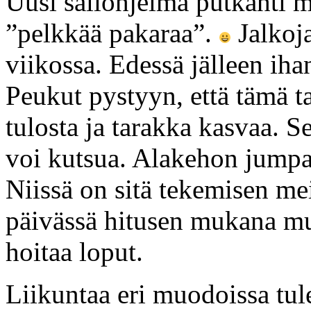
Uusi saliohjelma putkahti m
”pelkkää pakaraa”.
Jalkoja
viikossa. Edessä jälleen iha
Peukut pystyyn, että tämä ta
tulosta ja tarakka kasvaa. Se
voi kutsua. Alakehon jumpa
Niissä on sitä tekemisen me
päivässä hitusen mukana mut
hoitaa loput.
Liikuntaa eri muodoissa tu