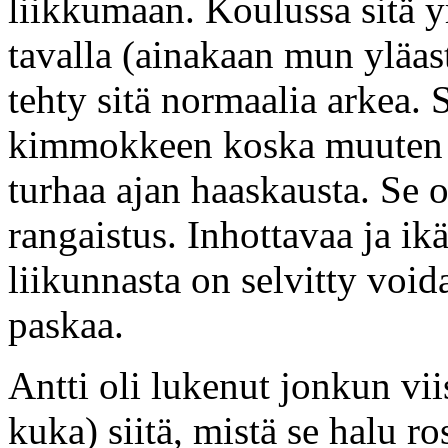
liikkumaan. Koulussa sitä yr
tavalla (ainakaan mun yläast
tehty sitä normaalia arkea. 
kimmokkeen koska muuten si
turhaa ajan haaskausta. Se 
rangaistus. Inhottavaa ja ik
liikunnasta on selvitty void
paskaa.
Antti oli lukenut jonkun vi
kuka) siitä, mistä se halu r