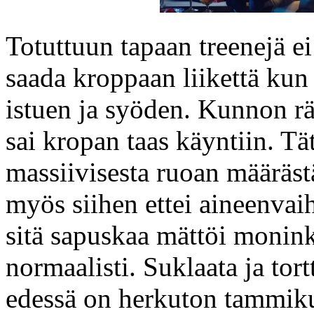
Totuttuun tapaan treenejä ei
saada kroppaan liikettä kun
istuen ja syöden. Kunnon rä
sai kropan taas käyntiin. Tä
massiivisesta ruoan määräst
myös siihen ettei aineenva
sitä sapuskaa mättöi monin
normaalisti. Suklaata ja tort
edessä on herkuton tammik